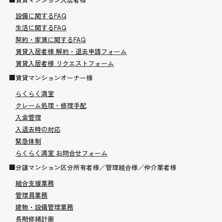
設備に関するFAQ
生活に関するFAQ
契約・家賃に関するFAQ
賃貸入居者様 解約・退去申請フォーム
賃貸入居者様 リクエストフォーム
■賃貸マンションオーナー様
らくらく満室
クレーム処理・修理手配
入金管理
入退去時の対応
緊急体制
らくらく満室 お問合せフォーム
■分譲マンション区分所有者様／管理組合様／仲介業者様
組合支援業務
管理員業務
建物・設備管理業務
長期修繕計画